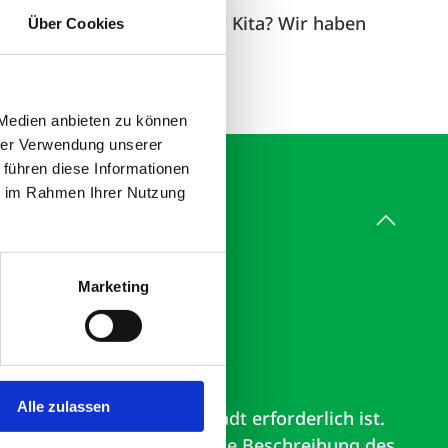
eiten deines Kindes in der Kita? Wir haben
Über Cookies
 unseren
Elternservice
.
 Medien anbieten zu können
hrer Verwendung unserer
 führen diese Informationen
ie im Rahmen Ihrer Nutzung
Marketing
Alle zulassen
-Portal der jeweiligen Stadt erforderlich ist.
hilfreiche Hinweise und eine Beschreibung des