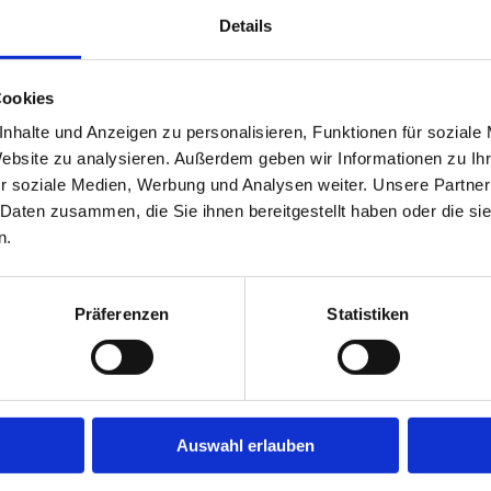
rgartenplätzen bzw. Betreuungs- und Fördermöglichk
Details
llt. Für individuelle Beratung wende dich gerne an
Cookies
nhalte und Anzeigen zu personalisieren, Funktionen für soziale
Website zu analysieren. Außerdem geben wir Informationen zu I
r soziale Medien, Werbung und Analysen weiter. Unsere Partner
 Daten zusammen, die Sie ihnen bereitgestellt haben oder die s
en Kita-Platz an?
n.
i kitea an:
Präferenzen
Statistiken
dort-Finder
auswählen
ne absenden.
sönlich über alle noch offenen Fragen sprechen.
Auswahl erlauben
ie Anmeldung deines Kindes über das offizielle Online
du wichtige Informationen zur Anmeldung bei kitea, 