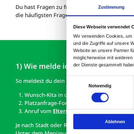
Du hast Fragen zu freien Krippen- oder Kinde
Zustimmung
die häufigsten Fragen für dich zusammengeste
Diese Webseite verwendet 
Wir verwenden Cookies, um I
und die Zugriffe auf unsere 
Website an unsere Partner fü
möglicherweise mit weiteren
1) Wie melde ich mein Kind für ein
der Dienste gesammelt habe
Einwilligungsauswahl
So meldest du dein Kind für einen Kita-Platz be
Notwendig
Wunsch-Kita in deiner Nähe über den
Stan
Platzanfrage-Formular ausfüllen und onli
Anruf vom
Elternservice
erhalten und per
Ablehnen
Je nach Stadt oder Region kann es sein, dass d
Unter dem Menüpunkt
Platzanfrage
findest 