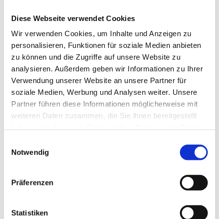
ab vier Monaten.
Diese Webseite verwendet Cookies
kitea ist der neue Kita-Träger, der „Euch zuliebe“
Wir verwenden Cookies, um Inhalte und Anzeigen zu
in Deutschland überall Kitas mit dem Extra
personalisieren, Funktionen für soziale Medien anbieten
anbietet – weshalb ein zusätzliches „e“ das Wort
zu können und die Zugriffe auf unsere Website zu
„Kita“ zum Trägernamen kitea werden lässt. Auf
analysieren. Außerdem geben wir Informationen zu Ihrer
unserer Website www.kitea-kids.de findest du
Verwendung unserer Website an unsere Partner für
die wichtigsten Informationen rund um
unsere
soziale Medien, Werbung und Analysen weiter. Unsere
Kindertagesstätten
und ihre
Auszeichnungen
,
Partner führen diese Informationen möglicherweise mit
unsere
Pädagogik und Werte
, unser Angebot
weiteren Daten zusammen, die Sie ihnen bereitgestellt
haben oder die sie im Rahmen Ihrer Nutzung der Dienste
und unsere
Geschichte
.
gesammelt haben.
Einwilligungsauswahl
Das Unternehmen kitea vereint Fachwissen,
Notwendig
langjährige Branchenerfahrung und
hochwertige Kinderbetreuung und wird ergänzt
Präferenzen
von der vertrauensvollen Zusammenarbeit mit
den Familien und den wertvollen Kooperationen
Statistiken
in regionalen Netzwerken. Für interessierte