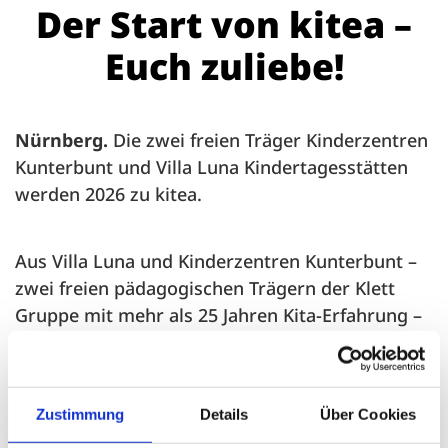
Der Start von kitea –
Euch zuliebe!
Nürnberg.
Die zwei freien Träger Kinderzentren
Kunterbunt und Villa Luna Kindertagesstätten
werden 2026 zu kitea.
Aus Villa Luna und Kinderzentren Kunterbunt –
zwei freien pädagogischen Trägern der Klett
Gruppe mit mehr als 25 Jahren Kita-Erfahrung –
wird kitea. Durch den Zusammenschluss im Jahr
2026 vereinen wir langjährige Kompetenz mit
einer gemeinsamen Vision für qualitativ
Zustimmung
Details
Über Cookies
hochwertige Bildung und Betreuung für Kinder